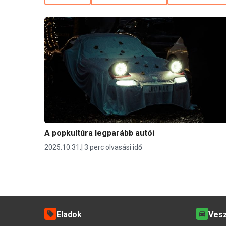
A popkultúra legparább autói
2025.10.31.
3 perc olvasási idő
Eladok
Ves