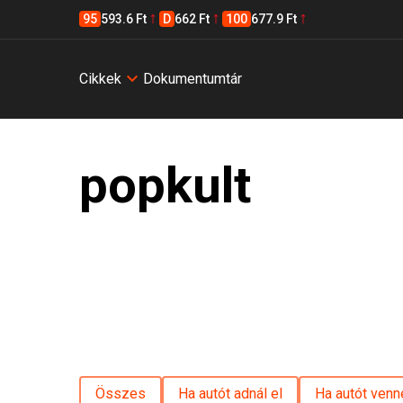
95
593.6 Ft
D
662 Ft
100
677.9 Ft
Cikkek
Dokumentumtár
popkult
Összes
Ha autót adnál el
Ha autót venn