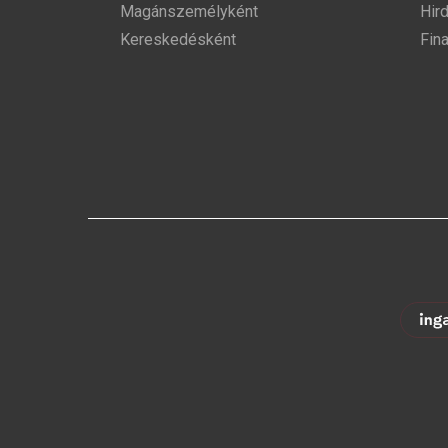
Magánszemélyként
Hir
Kereskedésként
Fin