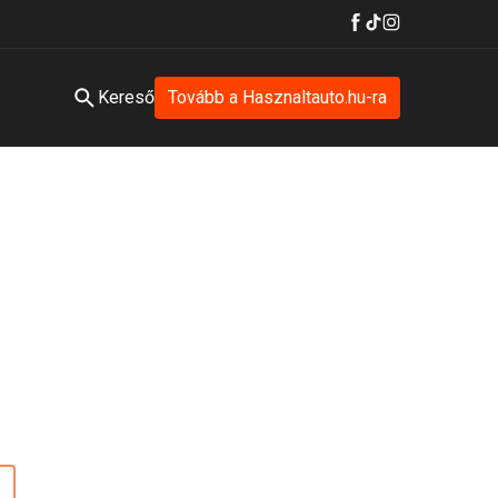
Kereső
Tovább a Hasznaltauto.hu-ra