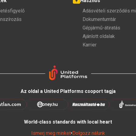
zek
Hasznos
detésfigyelő
Adásvételi szerződés mi
anszírozás
Dokumentumtár
Gépjármű-átiratás
Ajánlott oldalak
Karrier
Az oldal a United Platforms csoport tagja
World-class standards with local heart
Ismerj meg minket
•
Dolgozz nálunk