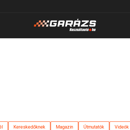
él
Kereskedőknek
Magazin
Útmutatók
Videók