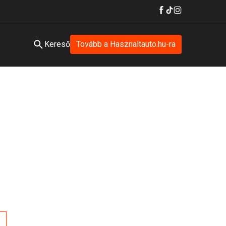
Kereső
Tovább a Hasznaltauto.hu-ra