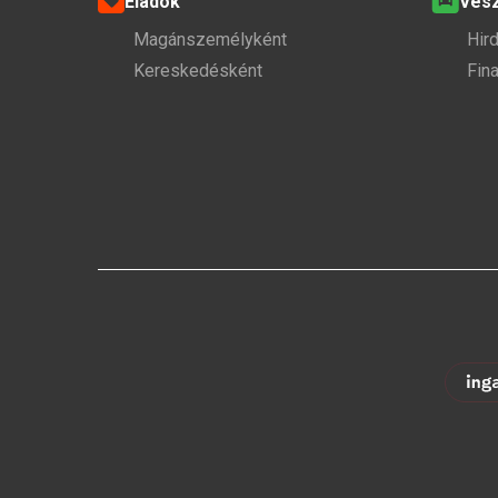
Eladok
Ves
Magánszemélyként
Hir
Kereskedésként
Fin