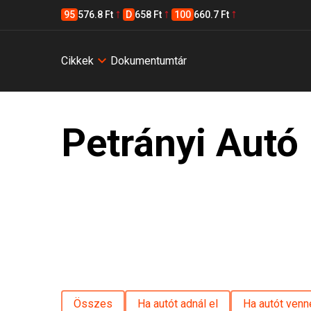
95
576.8 Ft
D
658 Ft
100
660.7 Ft
Cikkek
Dokumentumtár
Petrányi Autó
Összes
Ha autót adnál el
Ha autót venn