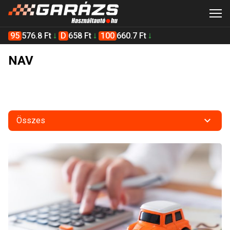
95
576.8 Ft
D
658 Ft
100
660.7 Ft
NAV
Összes