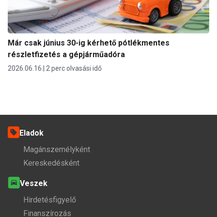
Már csak június 30-ig kérhető pótlékmentes
részletfizetés a gépjárműadóra
2026.06.16.
2 perc olvasási idő
Eladok
Magánszemélyként
Kereskedésként
Veszek
Hirdetésfigyelő
Finanszírozás