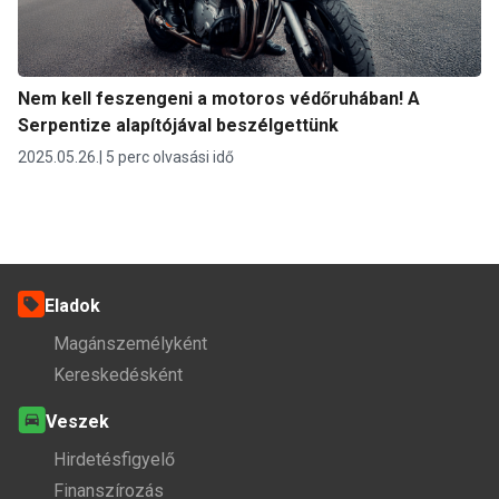
Nem kell feszengeni a motoros védőruhában! A
Serpentize alapítójával beszélgettünk
2025.05.26.
5 perc olvasási idő
Eladok
Magánszemélyként
Kereskedésként
Veszek
Hirdetésfigyelő
Finanszírozás