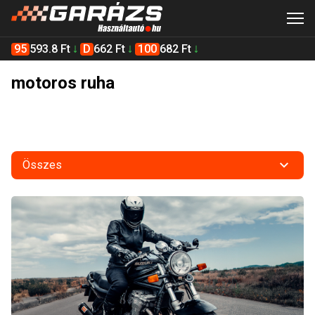
95
593.8 Ft
D
662 Ft
100
682 Ft
motoros ruha
Összes