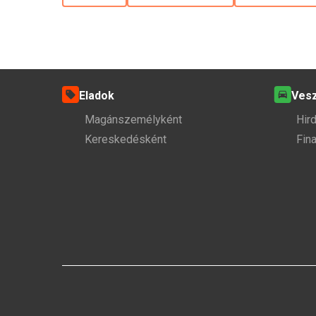
Eladok
Ves
Magánszemélyként
Hir
Kereskedésként
Fin