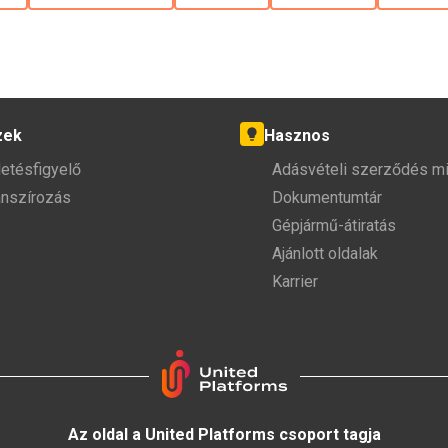
zek
Hasznos
detésfigyelő
Adásvételi szerződés mi
anszírozás
Dokumentumtár
Gépjármű-átiratás
Ajánlott oldalak
Karrier
Az oldal a United Platforms csoport tagja