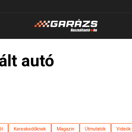
ált autó
él
Kereskedőknek
Magazin
Útmutatók
Videók