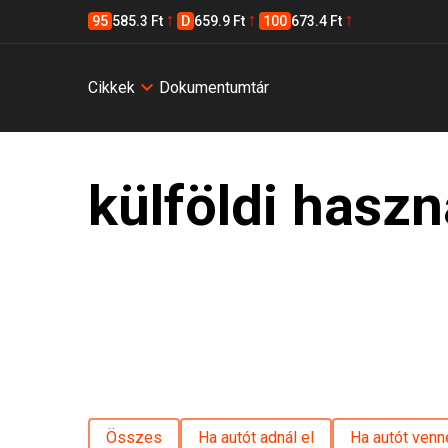
95
585.3 Ft
D
659.9 Ft
100
673.4 Ft
Cikkek
Dokumentumtár
külföldi haszn
Összes
Ha autót adnál el
Ha autót venn