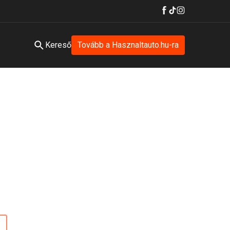
Kereső
Tovább a Hasznaltauto.hu-ra