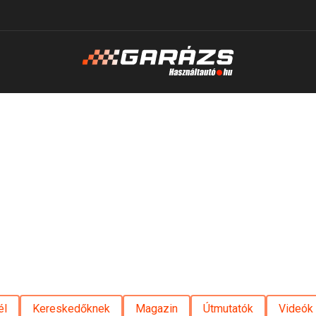
él
Kereskedőknek
Magazin
Útmutatók
Videók