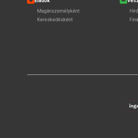
Eladok
Ves
Magánszemélyként
Hir
Kereskedésként
Fin