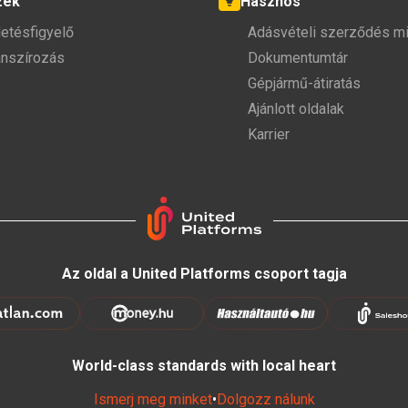
zek
Hasznos
detésfigyelő
Adásvételi szerződés mi
anszírozás
Dokumentumtár
Gépjármű-átiratás
Ajánlott oldalak
Karrier
Az oldal a United Platforms csoport tagja
World-class standards with local heart
Ismerj meg minket
•
Dolgozz nálunk