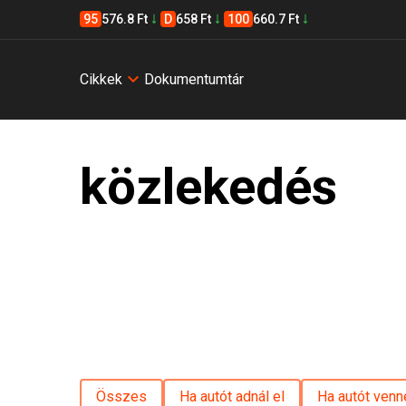
95
576.8 Ft
D
658 Ft
100
660.7 Ft
Cikkek
Dokumentumtár
közlekedés
Összes
Ha autót adnál el
Ha autót venn