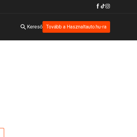
Kereső
Tovább a Hasznaltauto.hu-ra