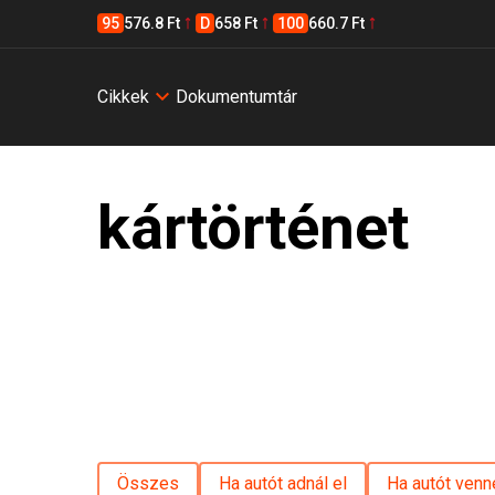
95
576.8 Ft
D
658 Ft
100
660.7 Ft
Cikkek
Dokumentumtár
kártörténet
Összes
Ha autót adnál el
Ha autót venn