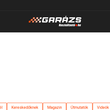
él
Kereskedőknek
Magazin
Útmutatók
Videók