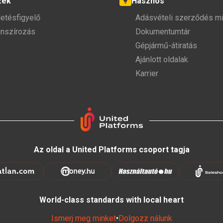
zek
Hasznos
detésfigyelő
Adásvételi szerződés mi
anszírozás
Dokumentumtár
Gépjármű-átiratás
Ajánlott oldalak
Karrier
Az oldal a United Platforms csoport tagja
World-class standards with local heart
Ismerj meg minket
•
Dolgozz nálunk