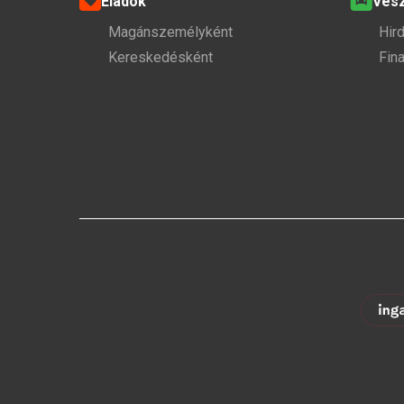
Eladok
Ves
Magánszemélyként
Hir
Kereskedésként
Fin