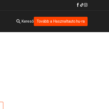
Kereső
Tovább a Hasznaltauto.hu-ra