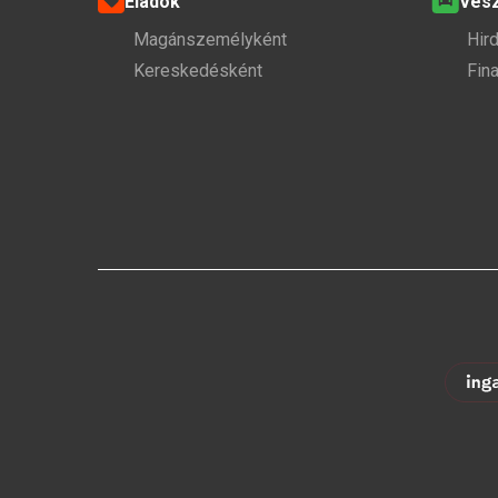
Eladok
Ves
Magánszemélyként
Hir
Kereskedésként
Fin