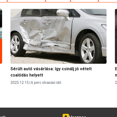
Sérült autó vásárlása: így csinálj jó vételt
E
csalódás helyett
m
2025.12.15.
6 perc olvasási idő
2