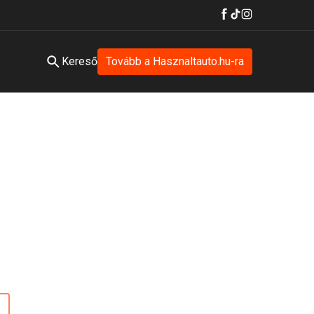
Kereső
Tovább a Hasznaltauto.hu-ra