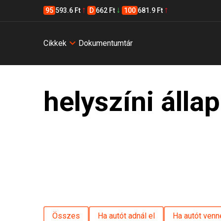
95
593.6 Ft
D
662 Ft
100
681.9 Ft
Cikkek
Dokumentumtár
helyszíni álla
Összes
Ha autót adnál el
Ha autót venn