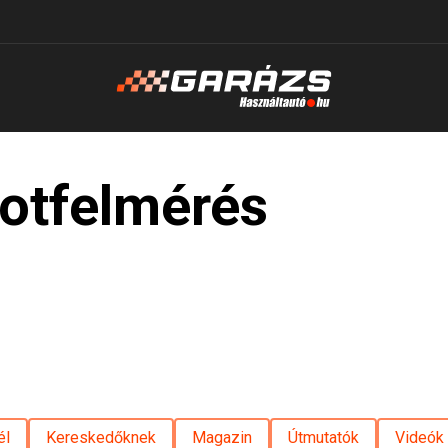
potfelmérés
él
Kereskedőknek
Magazin
Útmutatók
Videók