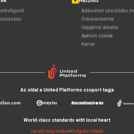
zek
Hasznos
detésfigyelő
Adásvételi szerződés mi
anszírozás
Dokumentumtár
Gépjármű-átiratás
Ajánlott oldalak
Karrier
Az oldal a United Platforms csoport tagja
World-class standards with local heart
Ismerj meg minket
•
Dolgozz nálunk