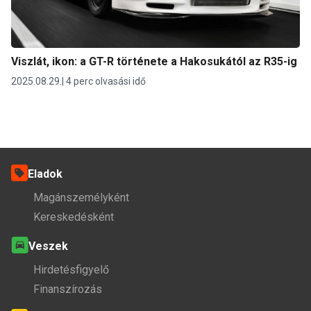
Viszlát, ikon: a GT-R története a Hakosukától az R35-ig
2025.08.29.
4 perc olvasási idő
Eladok
Magánszemélyként
Kereskedésként
Veszek
Hirdetésfigyelő
Finanszírozás