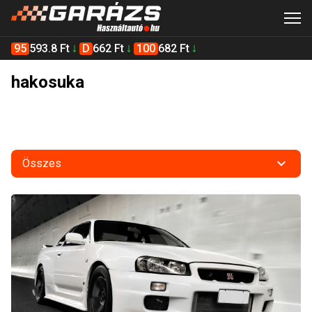
95
593.8 Ft
D
662 Ft
100
682 Ft
hakosuka
Összes