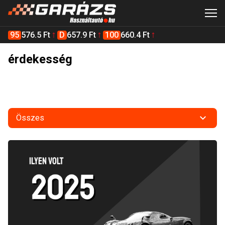
95
576.5 Ft
D
657.9 Ft
100
660.4 Ft
érdekesség
Összes