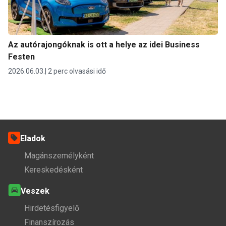
Az autórajongóknak is ott a helye az idei Business
Festen
2026.06.03.
2 perc olvasási idő
Eladok
Magánszemélyként
Kereskedésként
Veszek
Hirdetésfigyelő
Finanszírozás