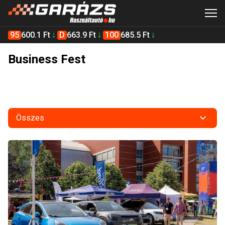
95
600.1 Ft
D
663.9 Ft
100
685.5 Ft
Business Fest
Összes