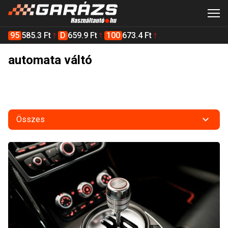
95
585.3 Ft
D
659.9 Ft
100
673.4 Ft
automata váltó
Összes