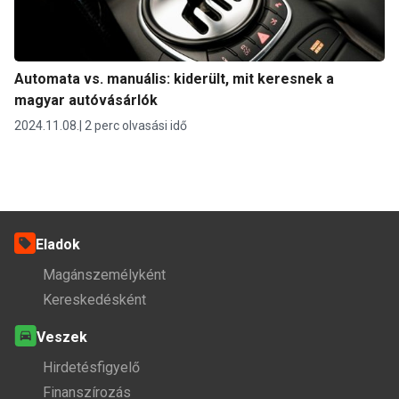
Automata vs. manuális: kiderült, mit keresnek a
magyar autóvásárlók
2024.11.08.
2 perc olvasási idő
Eladok
Magánszemélyként
Kereskedésként
Veszek
Hirdetésfigyelő
Finanszírozás