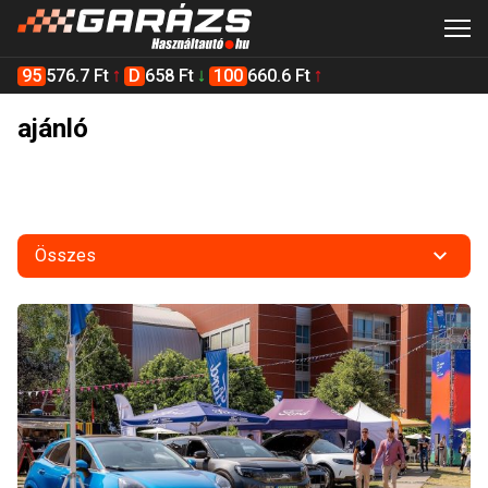
95
576.7 Ft
D
658 Ft
100
660.6 Ft
ajánló
Összes