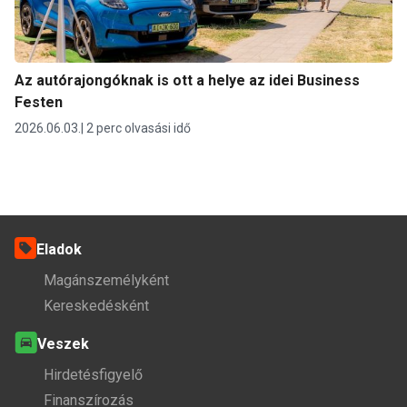
Az autórajongóknak is ott a helye az idei Business
Festen
2026.06.03.
2 perc olvasási idő
Eladok
Magánszemélyként
Kereskedésként
Veszek
Hirdetésfigyelő
Finanszírozás