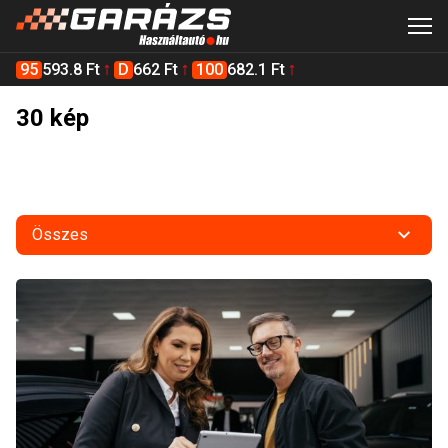
95
593.8 Ft
D
662 Ft
100
682.1 Ft
30 kép
Összes